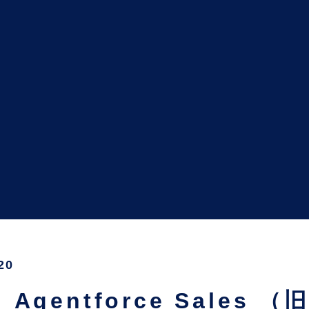
20
Agentforce Sales （旧